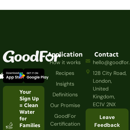
Application
Contact
How it works
hello@goodfor
Recipes
128 City Road,
London,
Insights
United
Your
Definitions
Kingdom,
Sign Up
EC1V 2NX
Our Promise
= Clean
Water
GoodFor
Leave
for
Certification
Feedback
Families