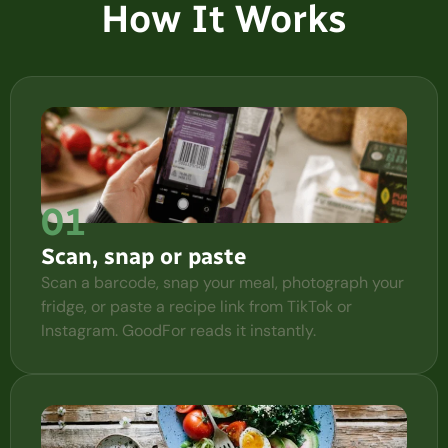
How It Works
01
Scan, snap or paste
Scan a barcode, snap your meal, photograph your
fridge, or paste a recipe link from TikTok or
Instagram. GoodFor reads it instantly.