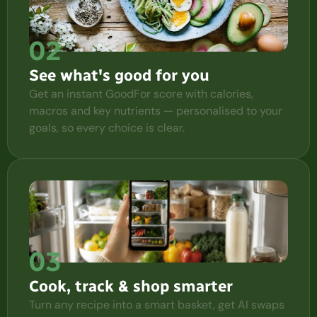
02
See what's good for you
Get an instant GoodFor score with calories,
macros and key nutrients — personalised to your
goals, so every choice is clear.
03
Cook, track & shop smarter
Turn any recipe into a smart basket, get AI swaps