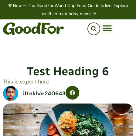
⚽ New — The GoodFor World Cup Food Guide is live. Explore
healthier matchday meals →
Test Heading 6
This is expert here
iftekhar240643