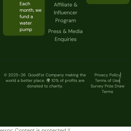
Each
Affiliate &
month, we
Influencer
fund a
Program
water
pump
Press & Media
Enquiries
© 2025-26 GoodFor Company making the
Privacy Policy
world a better place. 🌍 10% of profits are
Terms of Use
donated to charity.
Survey Prize Draw
Terms
error:
Content is protected !!